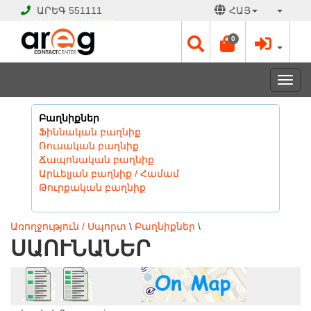
ԱՐԵԳ
551111
ՀԱՅ
© 2026 Hayk Papyan
0
Togg
navi
Բաղնիքներ
Ֆիննական բաղնիք
Ռուսական բաղնիք
Ճապոնական բաղնիք
Արևելյան բաղնիք / Համամ
Թուրքական բաղնիք
Առողջություն / Սպորտ
\
Բաղնիքներ
\
ՍԱՈՒՆԱՆԵՐ