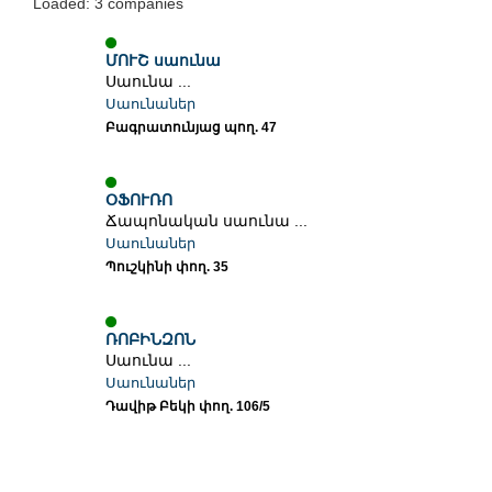
Loaded: 3 companies
ՄՈՒՇ սաունա
Սաունա ...
Սաունաներ
Բագրատունյաց պող. 47
ՕՖՈՒՌՈ
Ճապոնական սաունա ...
Սաունաներ
Պուշկինի փող. 35
ՌՈԲԻՆԶՈՆ
Սաունա ...
Սաունաներ
Դավիթ Բեկի փող. 106/5