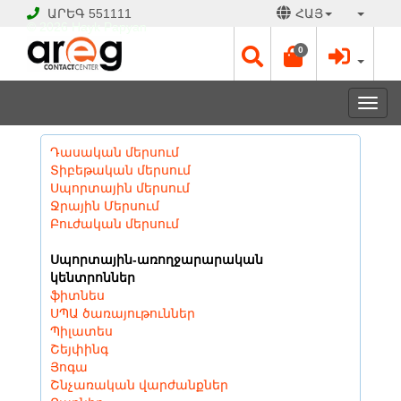
ԱՐԵԳ
551111
ՀԱՅ
© 2026 Hayk Papyan
0
Togg
navi
Դասական մերսում
Տիբեթական մերսում
Սպորտային մերսում
Ջրային Մերսում
Բուժական մերսում
Սպորտային-առողջարարական
կենտրոններ
ֆիտնես
ՍՊԱ ծառայութուններ
Պիլատես
Շեյփինգ
Յոգա
Շնչառական վարժանքներ