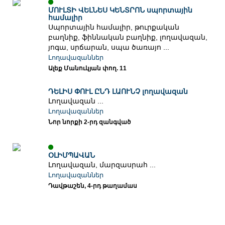
ՄՈՒԼՏԻ ՎԵԼՆԵՍ ԿԵՆՏՐՈՆ սպորտային
համալիր
Սպորտային համալիր, թուրքական
բաղնիք, ֆիննական բաղնիք, լողավազան,
յոգա, սրճարան, սպա ծառայո ...
Լողավազաններ
Ալեք Մանուկյան փող. 11
ԴԵԼԻՍ ՓՈՒԼ ԸՆԴ ԼԱՈՒՆՉ լողավազան
Լողավազան ...
Լողավազաններ
Նոր նորքի 2-րդ զանգված
ՕԼԻՄՊԱՎԱՆ
Լողավազան, մարզասրահ ...
Լողավազաններ
Դավթաշեն, 4-րդ թաղամաս