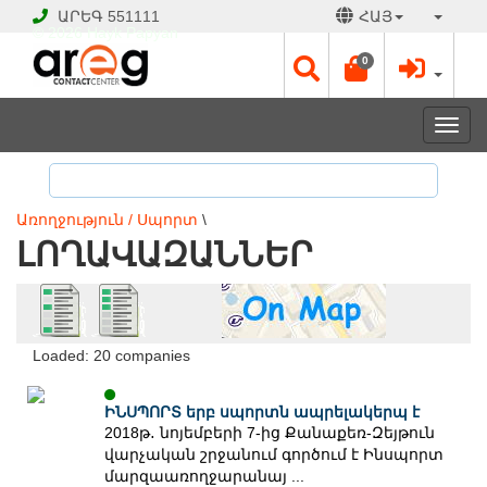
ԱՐԵԳ
551111
ՀԱՅ
© 2026 Hayk Papyan
0
Togg
navi
Առողջություն / Սպորտ
\
ԼՈՂԱՎԱԶԱՆՆԵՐ
Loaded: 20 companies
ԻՆՍՊՈՐՏ երբ սպորտն ապրելակերպ է
2018թ․ նոյեմբերի 7-ից Քանաքեռ-Զեյթուն
վարչական շրջանում գործում է Ինսպորտ
մարզաառողջարանայ ...