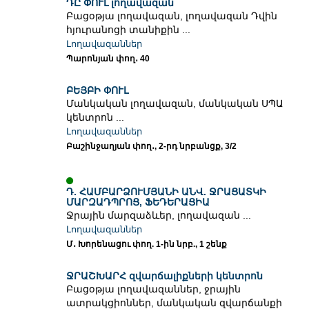
ԴԸ ՓՈՒԼ լողավազան
Բացօթյա լողավազան, լողավազան Դվին
հյուրանոցի տանիքին ...
Լողավազաններ
Պարոնյան փող․ 40
ԲԵՅԲԻ ՓՈՒԼ
Մանկական լողավազան, մանկական ՍՊԱ
կենտրոն ...
Լողավազաններ
Բաշինջաղյան փող․, 2-րդ նրբանցք, 3/2
Դ. ՀԱՄԲԱՐՁՈՒՄՅԱՆԻ ԱՆՎ. ՋՐԱՑԱՏԿԻ
ՄԱՐԶԱԴՊՐՈՑ, ՖԵԴԵՐԱՑԻԱ
Ջրային մարզաձևեր, լողավազան ...
Լողավազաններ
Մ․ Խորենացու փող. 1-ին նրբ., 1 շենք
ՋՐԱՇԽԱՐՀ զվարճալիքների կենտրոն
Բացօթյա լողավազաններ, ջրային
ատրակցիոններ, մանկական զվարճանքի