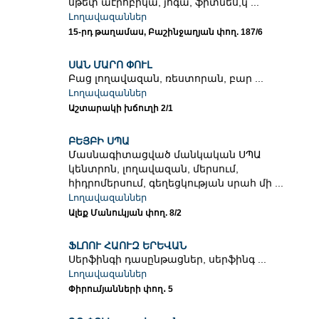
սթեփ աէրոբիկա, յոգա, ֆիտնես,կ ...
Լողավազաններ
15-րդ թաղամաս, Բաշինջաղյան փող. 187/6
ՍԱՆ ՄԱՐՈ ՓՈՒԼ
Բաց լողավազան, ռեստորան, բար ...
Լողավազաններ
Աշտարակի խճուղի 2/1
ԲԵՅԲԻ ՍՊԱ
Մասնագիտացված մանկական ՍՊԱ
կենտրոն, լողավազան, մերսում,
հիդրոմերսում, գեղեցկության սրահ մի ...
Լողավազաններ
Ալեք Մանուկյան փող. 8/2
ՖԼՈՈՒ ՀԱՈՒԶ ԵՐԵՎԱՆ
Սերֆինգի դասընթացներ, սերֆինգ ...
Լողավազաններ
Փիրումյանների փող․ 5