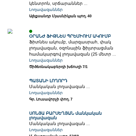
կենտրոն, սրճարաններ ...
Լողավազաններ
Ալեքսանդր Մյասնիկյան պող. 40
ՕՐԱՆԺ ՖԻԹՆԵՍ ՊՐԵՄԻՈՒՄ ԱԿՈՒՄԲ
Ֆիտնես ակումբ, մարզասրահ, փակ
լողավազան, օզոնային ֆիլտրացման
համակարգով լողավազան (25 մետր ...
Լողավազաններ
Ծիծեռնակաբերդի խճուղի 7/1
ՊԱՏԱՆԻ ԼՈՂՈՐԴ
Մանկական լողավազան ...
Լողավազաններ
Գր. Լուսավորչի փող. 7
ՍՈՆՅԱ ԲԱՐՍԵՂՅԱՆ մանկական
լողավազան
Մանկական լողավազան ...
Լողավազաններ