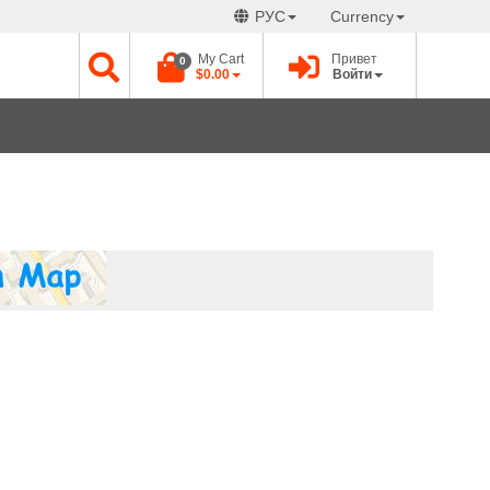
РУС
Currency
My Cart
Привет
0
$0.00
Войти