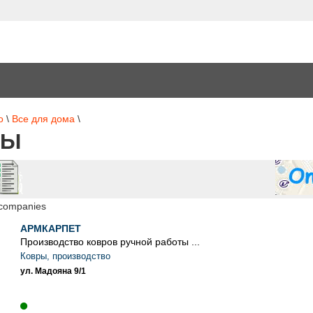
о
\
Все для дома
\
РЫ
 companies
АРМКАРПЕТ
Производство ковров ручной работы ...
Ковры, производство
ул. Мадояна 9/1