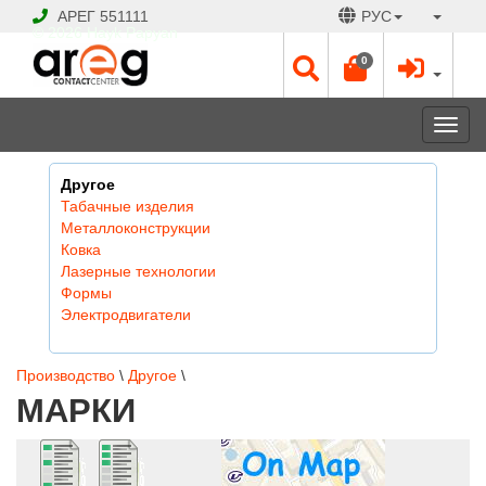
АРЕГ
551111
РУС
© 2026 Hayk Papyan
0
Togg
navi
Другое
Табачные изделия
Металлоконструкции
Ковка
Лазерные технологии
Формы
Электродвигатели
Производство
\
Другое
\
МАРКИ