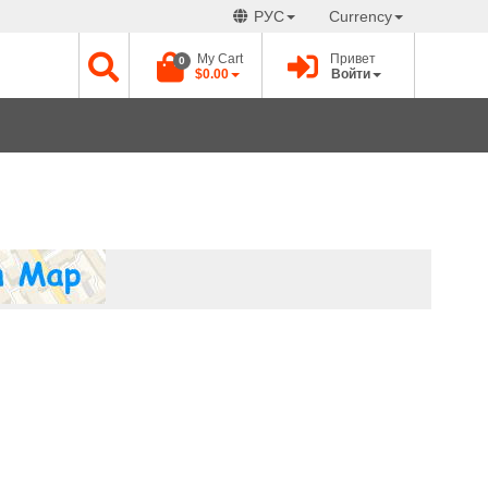
РУС
Currency
My Cart
Привет
0
$0.00
Войти