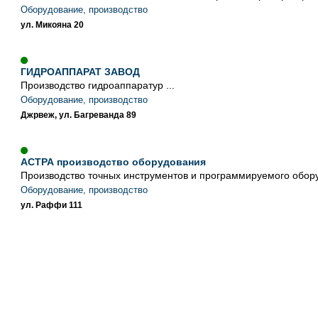
Оборудование, производство
ул. Микояна 20
ГИДРОАППАРАТ ЗАВОД
Производство гидроаппаратур ...
Оборудование, производство
Джрвеж, ул. Багреванда 89
АСТРА производство оборудования
Производство точных инструментов и программируемого обору
Оборудование, производство
ул. Раффи 111
ЧАРЕНЦАВАНСКИЙ ИНСТРУМЕНТАЛЬНЫЙ ЗАВОД
Производство металлорежущих инструментов, запчастей и де
любых видов машин и механизм ...
Оборудование, производство
Котайкская область, г. Чаренцаван, ул. Горцаранаин 1