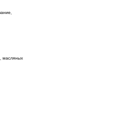
вание,
й, масляных