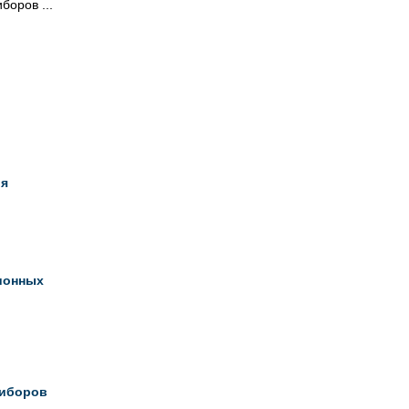
боров ...
ия
ионных
иборов