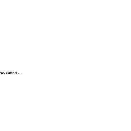
дования ...
талей