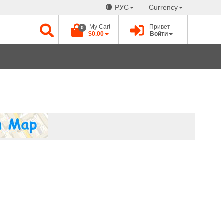
РУС
Currency
My Cart
Привет
0
$0.00
Войти