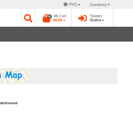
РУС
Currency
My Cart
Привет
0
$0.00
Войти
тавленные