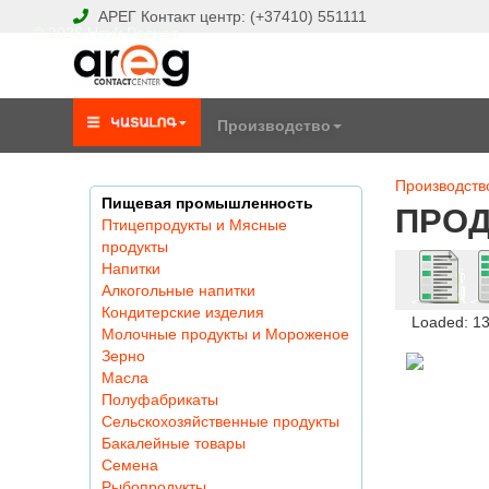
АРЕГ
Контакт центр:
(+37410)
551111
© 2026 Hayk Papyan
Производство
Производств
Пищевая промышленность
ПРО
Птицепродукты и Мясные
продукты
Напитки
Алкогольные напитки
Кондитерские изделия
Loaded: 1
Молочные продукты и Мороженое
Зерно
Масла
Полуфабрикаты
Сельскохозяйственные продукты
Бакалейные товары
Семена
Рыбопродукты