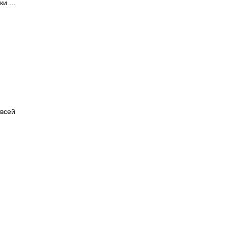
и ...
 всей