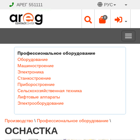
АРЕГ
551111
РУС
© 2026 Hayk Papyan
0
Togg
navi
Профессиональное оборудование
Оборудование
Машиностроение
Электроника
Станкостроение
Приборостроение
Сельскохозяйственная техника
Лифтовые аппараты
Электрооборудование
Производство
\
Профессиональное оборудование
\
ОСНАСТКА