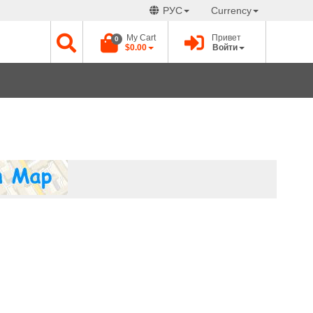
РУС
Currency
My Cart
Привет
0
$0.00
Войти