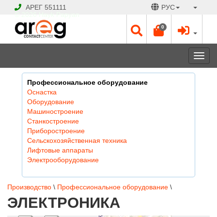
АРЕГ
551111
РУС
© 2026 Hayk Papyan
0
Togg
navi
Профессиональное оборудование
Оснастка
Оборудование
Машиностроение
Станкостроение
Приборостроение
Сельскохозяйственная техника
Лифтовые аппараты
Электрооборудование
Производство
\
Профессиональное оборудование
\
ЭЛЕКТРОНИКА