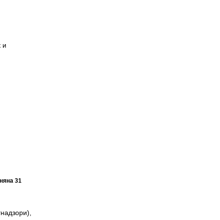
 и
няна 31
гнадзори),