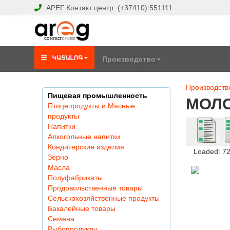
АРЕГ
Контакт центр:
(+37410)
551111
© 2026 Hayk Papyan
Производство
Производств
Пищевая промышленность
МОЛ
Птицепродукты и Мясные
продукты
Напитки
Алкогольные напитки
Кондитерские изделия
Loaded: 7
Зерно
Масла
Полуфабрикаты
Продовольственные товары
Сельскохозяйственные продукты
Бакалейные товары
Семена
Рыбопродукты