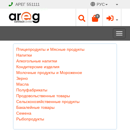
АРЕГ
551111
РУС
© 2026 Hayk Papyan
0
Togg
navi
Птицепродукты и Мясные продукты
Напитки
Алкогольные напитки
Кондитерские изделия
Молочные продукты и Мороженое
Зерно
Масла
Полуфабрикаты
Продовольственные товары
Сельскохозяйственные продукты
Бакалейные товары
Семена
Рыбопродукты